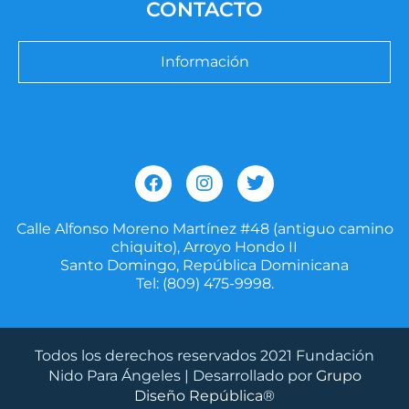
CONTACTO
Información
F
I
T
a
n
w
c
s
i
e
t
t
Calle Alfonso Moreno Martínez #48 (antiguo camino
b
a
t
chiquito), Arroyo Hondo II
o
g
e
Santo Domingo, República Dominicana
o
r
r
Tel: (809) 475-9998.
k
a
m
Todos los derechos reservados 2021 Fundación
Nido Para Ángeles | Desarrollado por
Grupo
Diseño República®