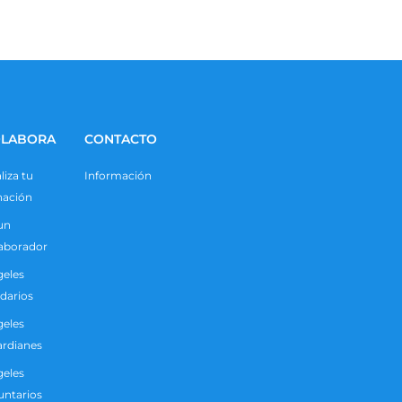
LABORA
CONTACTO
liza tu
Información
nación
un
aborador
eles
idarios
eles
rdianes
eles
untarios