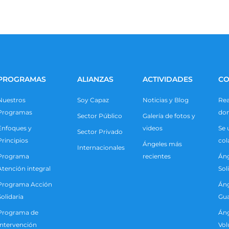
PROGRAMAS
ALIANZAS
ACTIVIDADES
CO
Nuestros
Soy Capaz
Noticias y Blog
Rea
Programas
do
Sector Público
Galería de fotos y
Enfoques y
videos
Se 
Sector Privado
Principios
col
Ángeles más
Internacionales
Programa
recientes
Áng
Atención integral
Sol
Programa Acción
Áng
Solidaria
Gua
Programa de
Áng
Intervención
Vol