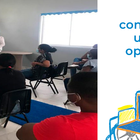
con
op