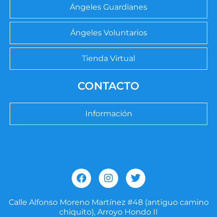
Ángeles Guardianes
Ángeles Voluntarios
Tienda Virtual
CONTACTO
Información
F
I
T
a
n
w
c
s
i
e
t
t
Calle Alfonso Moreno Martínez #48 (antiguo camino
b
a
t
chiquito), Arroyo Hondo II