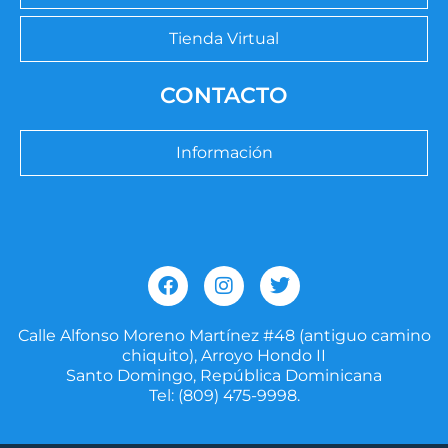
Tienda Virtual
CONTACTO
Información
F
I
T
a
n
w
c
s
i
e
t
t
Calle Alfonso Moreno Martínez #48 (antiguo camino
b
a
t
chiquito), Arroyo Hondo II
o
g
e
Santo Domingo, República Dominicana
o
r
r
Tel: (809) 475-9998.
k
a
m