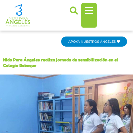
Ir
al
contenido
APOYA NUESTROS ÁNGELES
Nido Para Ángeles realiza jornada de sensibilización en el
Colegio Babeque