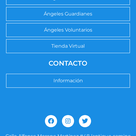
Ángeles Guardianes
Ángeles Voluntarios
Tienda Virtual
CONTACTO
Información
F
I
T
a
n
w
c
s
i
e
t
t