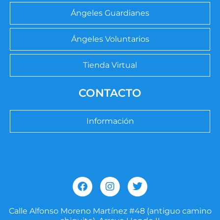
Ángeles Guardianes
Ángeles Voluntarios
Tienda Virtual
CONTACTO
Información
F
I
T
a
n
w
c
s
i
e
t
t
Calle Alfonso Moreno Martínez #48 (antiguo camino