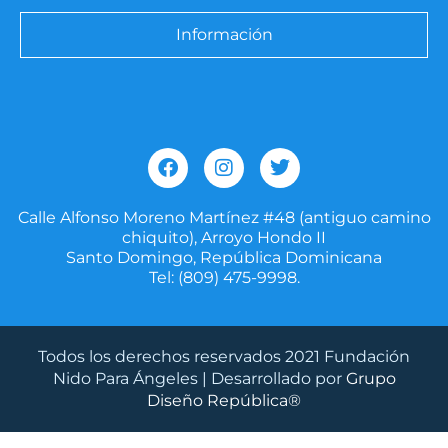
Información
F
I
T
a
n
w
c
s
i
e
t
t
Calle Alfonso Moreno Martínez #48 (antiguo camino
b
a
t
chiquito), Arroyo Hondo II
o
g
e
Santo Domingo, República Dominicana
o
r
r
Tel: (809) 475-9998.
k
a
m
Todos los derechos reservados 2021 Fundación
Nido Para Ángeles | Desarrollado por
Grupo
Diseño República®