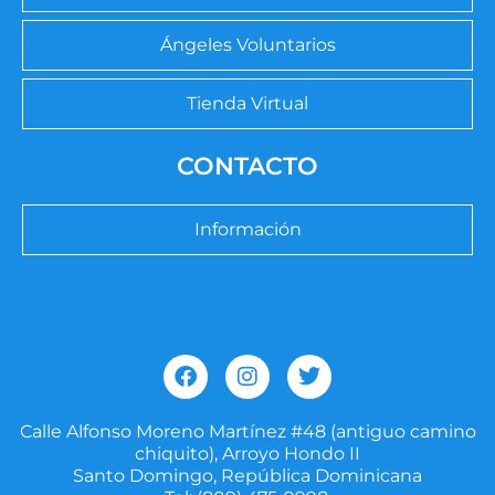
Ángeles Voluntarios
Tienda Virtual
CONTACTO
Información
F
I
T
a
n
w
c
s
i
e
t
t
Calle Alfonso Moreno Martínez #48 (antiguo camino
b
a
t
chiquito), Arroyo Hondo II
o
g
e
Santo Domingo, República Dominicana