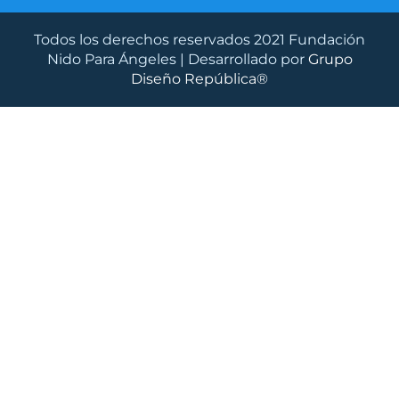
m
Todos los derechos reservados 2021 Fundación
Nido Para Ángeles | Desarrollado por
Grupo
Diseño República®