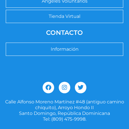
Ángeles Voluntarios
Tienda Virtual
CONTACTO
Información
F
I
T
a
n
w
c
s
i
e
t
t
Calle Alfonso Moreno Martínez #48 (antiguo camino
b
a
t
chiquito), Arroyo Hondo II
o
g
e
Santo Domingo, República Dominicana
o
r
r
Tel: (809) 475-9998.
k
a