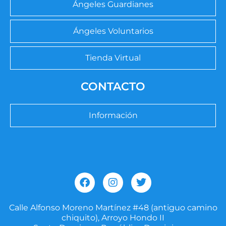
Ángeles Guardianes
Ángeles Voluntarios
Tienda Virtual
CONTACTO
Información
F
I
T
a
n
w
c
s
i
e
t
t
Calle Alfonso Moreno Martínez #48 (antiguo camino
b
a
t
chiquito), Arroyo Hondo II