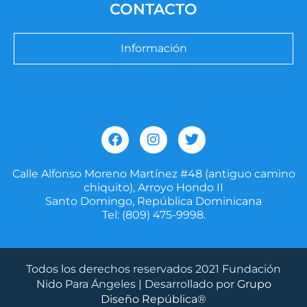
CONTACTO
Información
F
I
T
a
n
w
c
s
i
e
t
t
Calle Alfonso Moreno Martínez #48 (antiguo camino
b
a
t
chiquito), Arroyo Hondo II
o
g
e
Santo Domingo, República Dominicana
o
r
r
Tel: (809) 475-9998.
k
a
m
Todos los derechos reservados 2021 Fundación
Nido Para Ángeles | Desarrollado por
Grupo
Diseño República®