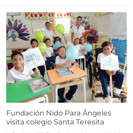
Fundación
Nido
Para
Ángeles
visita
colegio
Santa
Teresita
Fundación Nido Para Ángeles
visita colegio Santa Teresita