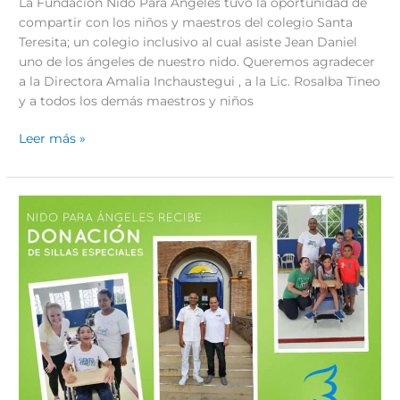
La Fundación Nido Para Ángeles tuvo la oportunidad de
compartir con los niños y maestros del colegio Santa
Teresita; un colegio inclusivo al cual asiste Jean Daniel
uno de los ángeles de nuestro nido. Queremos agradecer
a la Directora Amalia Inchaustegui , a la Lic. Rosalba Tineo
y a todos los demás maestros y niños
Leer más »
Fundación
Nido
Para
Ángeles
recibe
donación
de
sillas
especiales