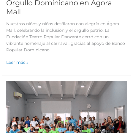
Orgullo Dominicano en Ágora
Mall
Nuestros niños y niñas desfilaron con alegría en Ágora
Mall, celebrando la inclusión y el orgullo patrio. La
Fundación Teatro Popular Danzante cerró con un
vibrante homenaje al carnaval, gracias al apoyo de Banco
Popular Dominicano.
Leer más »
Judo
para
todos
junto
a
la
Federación
Dominicana