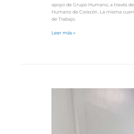
apoyo de Grupo Humano, a través de
Humano de Corazón. La misma cuenta c
de Trabajo.
Leer más »
Colaboradores
de
Medicina
física
y
rehabilitación