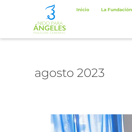
Ir
Inicio
La Fundación
al
contenido
agosto 2023
Semana
Evaluaciones,
inicio