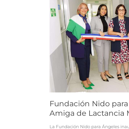
inaugura
“Sala
Amiga
de
Lactancia
Materna”
Fundación Nido para
Amiga de Lactancia 
La Fundación Nido para Ángeles inau