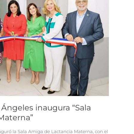
 Ángeles inaugura “Sala
Materna”
guró la Sala Amiga de Lactancia Materna, con el