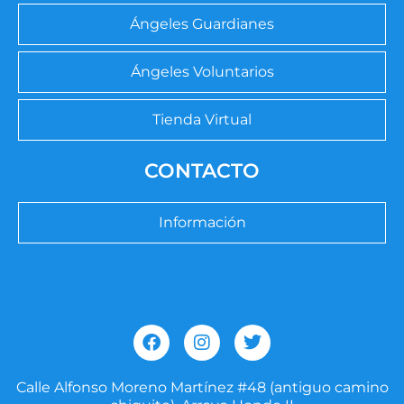
Ángeles Guardianes
Ángeles Voluntarios
Tienda Virtual
CONTACTO
Información
F
I
T
a
n
w
c
s
i
e
t
t
Calle Alfonso Moreno Martínez #48 (antiguo camino