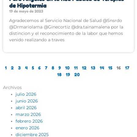
de Hipotermia
19 de mayo de 2023
Agradecemos al Servicio Nacional de Salud @Snsrdo
@Drmariolama @Ginecortiz @dra.tainamalena por la
distincion y el reconocimiento de la labor que hemos
venido realizando a traves
1
2
3
4
5
6
7
8
9
10
11
12
13
14
15
16
17
18
19
20
Archivos
julio 2026
junio 2026
abril 2026
marzo 2026
febrero 2026
enero 2026
diciembre 2025