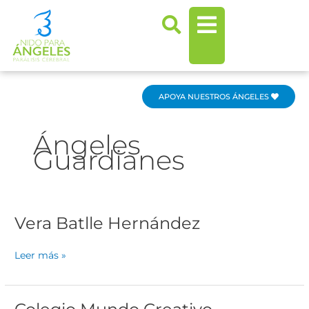
Ir
al
contenido
APOYA NUESTROS ÁNGELES
Ángeles
Guardianes
Vera Batlle Hernández
Vera
Batlle
Hernández
Leer más »
Colegio