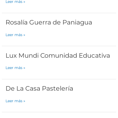
Leer más »
Asís
Rosalía Guerra de Paniagua
Rosalía
Guerra
de
Leer más »
Paniagua
Lux Mundi Comunidad Educativa
Lux
Mundi
Comunidad
Leer más »
Educativa
De La Casa Pastelería
De
La
Casa
Leer más »
Pastelería