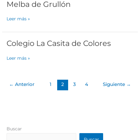
Melba de Grullón
Melba
de
Grullón
Leer más »
Colegio La Casita de Colores
Colegio
La
Casita
Leer más »
de
Colores
←
Anterior
1
2
3
4
Siguiente
→
Buscar
Buscar