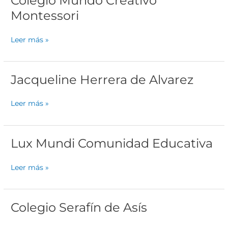
Colegio Mundo Creativo
Mundo
Montessori
Creativo
Montessori
Leer más »
Jacqueline Herrera de Alvarez
Jacqueline
Herrera
de
Leer más »
Alvarez
Lux Mundi Comunidad Educativa
Lux
Mundi
Comunidad
Leer más »
Educativa
Colegio Serafín de Asís
Colegio
Serafín
de