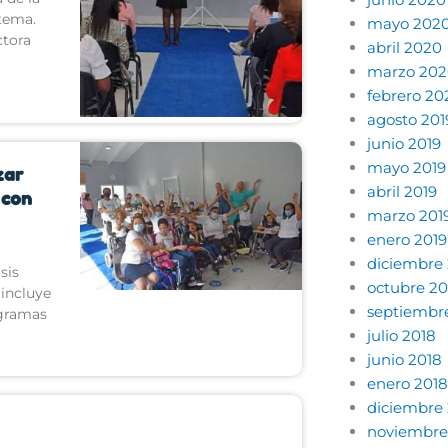
 tema.
mayo 202
ctora
abril 2020
marzo 202
febrero 20
agosto 201
junio 2019
mayo 2019
zar
abril 2019
 con
marzo 201
enero 2019
diciembre
sis
octubre 20
 incluye
septiembr
ogramas
julio 2018
junio 2018
enero 2018
diciembre 
noviembre