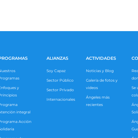
PROGRAMAS
ALIANZAS
ACTIVIDADES
CO
Nuestros
Soy Capaz
Noticias y Blog
Rea
Programas
do
Sector Público
Galería de fotos y
Enfoques y
videos
Se 
Sector Privado
Principios
col
Ángeles más
Internacionales
Programa
recientes
Áng
Atención integral
Sol
Programa Acción
Áng
Solidaria
Gua