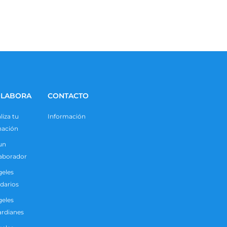
LABORA
CONTACTO
liza tu
Información
nación
un
aborador
eles
idarios
eles
rdianes