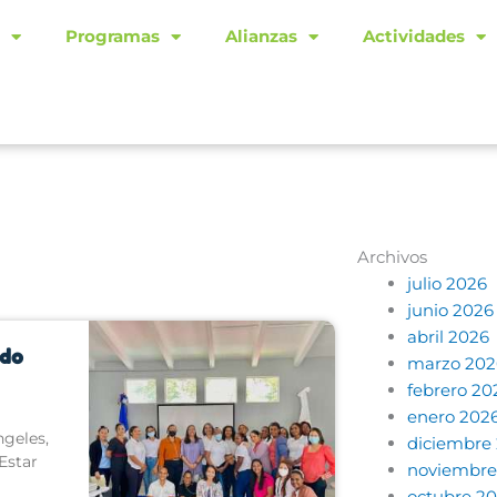
Programas
Alianzas
Actividades
Archivos
julio 2026
na
Página
Página
Página
Página
Página
Página
Página
junio 2026
abril 2026
ido
marzo 202
febrero 20
enero 202
ngeles,
diciembre
Estar
noviembre
octubre 2