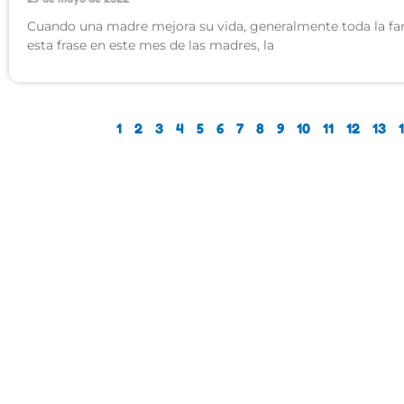
Cuando una madre mejora su vida, generalmente toda la fam
esta frase en este mes de las madres, la
1
2
3
4
5
6
7
8
9
10
11
12
13