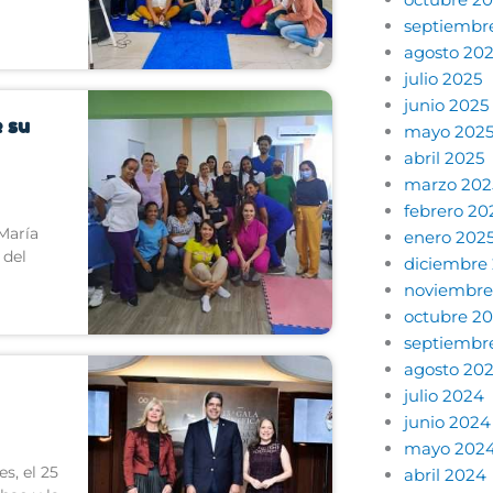
septiembr
agosto 20
julio 2025
junio 2025
e su
mayo 202
abril 2025
marzo 202
febrero 20
 María
enero 202
 del
diciembre
noviembre
octubre 2
septiembr
agosto 20
julio 2024
junio 2024
mayo 202
s, el 25
abril 2024