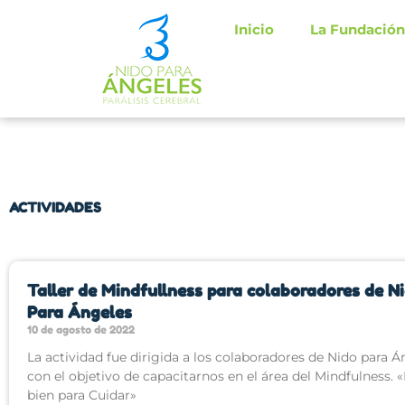
Ir
Inicio
La Fundación
al
contenido
ACTIVIDADES
Página
Página
Página
Página
Página
Página
Página
Página
Página
Página
Página
Página
Pági
Taller de Mindfullness para colaboradores de N
Para Ángeles
10 de agosto de 2022
La actividad fue dirigida a los colaboradores de Nido para Á
con el objetivo de capacitarnos en el área del Mindfulness. «
bien para Cuidar»