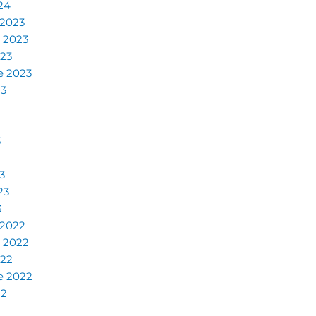
24
 2023
 2023
023
e 2023
23
3
3
23
3
 2022
 2022
022
e 2022
22